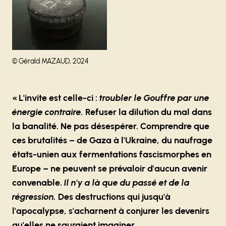
Droits réservés :
©
Gérald MAZAUD, 2024
« L'invite est celle-ci :
troubler le Gouffre par une
énergie contraire.
Refuser la dilution du mal dans
la banalité. Ne pas désespérer. Comprendre que
ces brutalités – de Gaza à l'Ukraine, du naufrage
états-unien aux fermentations fascismorphes en
Europe – ne peuvent se prévaloir d'aucun avenir
convenable.
Il n'y a là que du passé et de la
régression.
Des destructions qui jusqu'à
l'apocalypse, s'acharnent à conjurer les devenirs
qu'elles ne sauraient imaginer...