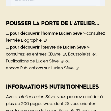
Pousser la porte de L'atelier...
... pour découvrir l'homme Lucien Sève
> consultez
l'entrée
Biographie
(lien externe)
... pour découvrir l'œuvre de Lucien Sève
>
consultez les entrées
Œuvre
(lien externe)
,
Boussole(s)
(lien exte
,
Publications de Lucien Sève
(lien externe)
ou
encore
Publications sur Lucien Sève
(lien externe)
Informations nutritionnelles
Avec
L'atelier Lucien Sève
, vous pourrez accéder à
plus de 200 pages web, dont 25 vous orientent
vers la personne de Lucien Sève
(lien externe)
, 32
vers ses