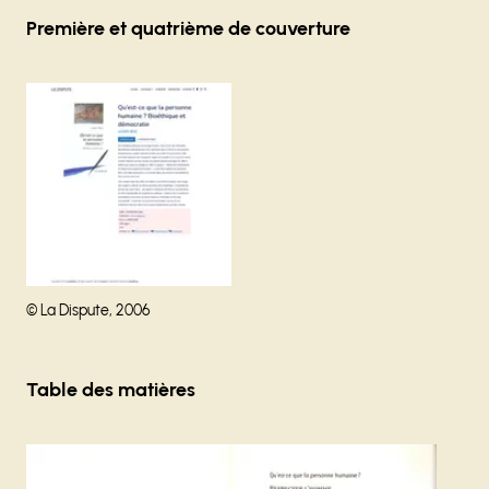
Première et quatrième de couverture
Agrandir
Droits réservés :
©
La Dispute, 2006
Table des matières
Agrandir
Agrandir