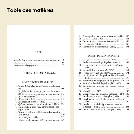
Carrousel 0
Table des matières
Agrandir
Agrandir