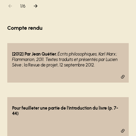
Aller à l'élément précédent
Aller à l'élément suivant
1
sur
/
6
Compte rendu
- lien externe
[2012] Par Jean Quétier.
Écrits philosophiques, Karl Marx ;
Flammarion, 2011. Textes traduits et présentés par Lucien
Sève
; la Revue de projet, 12 septembre 2012.
- lien externe
Pour feuilleter une partie de l'introduction du livre (p. 7-
44)