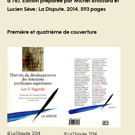
à 76). Édition préparée par Michel Brossard et
Lucien Sève ; La Dispute, 2014, 593 pages
Première et quatrième de couverture
Agrandir
Agrandir
Droits réservés :
©
La Dispute, 2014
Droits réservés :
©
La Dispute, 2014