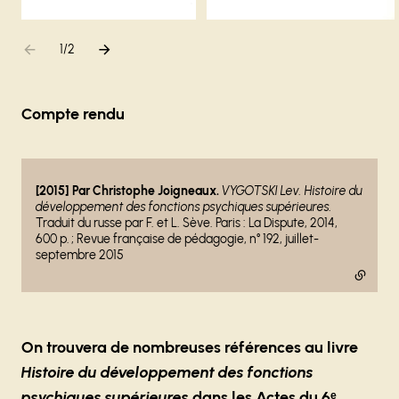
Aller à l'élément précédent
Aller à l'élément suivant
1
sur
/
2
Compte rendu
- lien externe
[2015] Par
Christophe Joigneaux.
VYGOTSKI Lev.
Histoire du
développement des fonctions psychiques supérieures.
Traduit du russe par F. et L. Sève. Paris : La Dispute, 2014,
600 p. ; Revue française de pédagogie, n° 192, juillet-
septembre 2015
On trouvera de nombreuses références au livre
Histoire du développement des fonctions
psychiques supérieures
dans les Actes du 6ᵉ