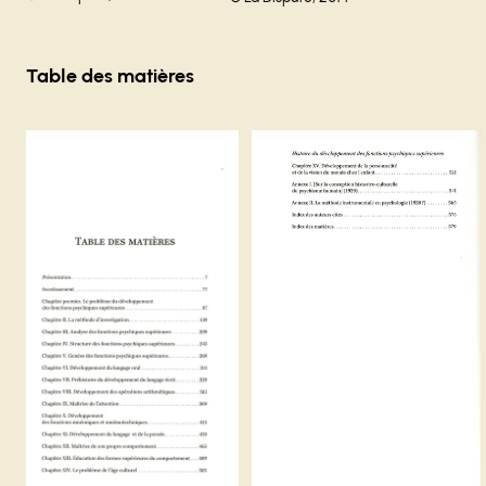
Carrousel 0
Table des matières
Agrandir
Agrandir