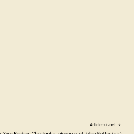
Article suivant
-Yves Rochex, Christophe Joigneaux et Julien Netter (dir.)