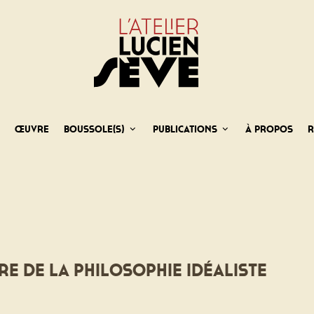
e
Œuvre
Boussole(s)
Publications
À propos
R
are de la philosophie idéaliste