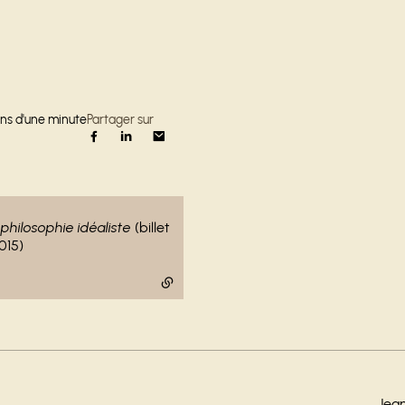
ns d'une minute
Partager sur
philosophie idéaliste
(billet
015)
Jean