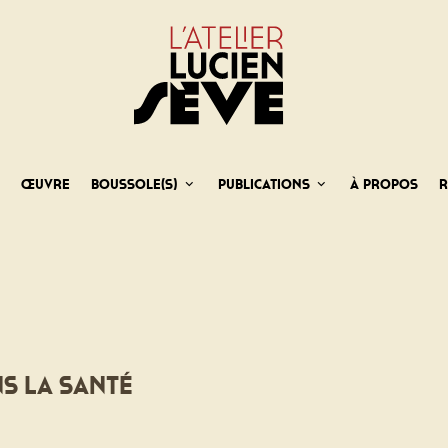
e
Œuvre
Boussole(s)
Publications
À propos
R
ns la santé