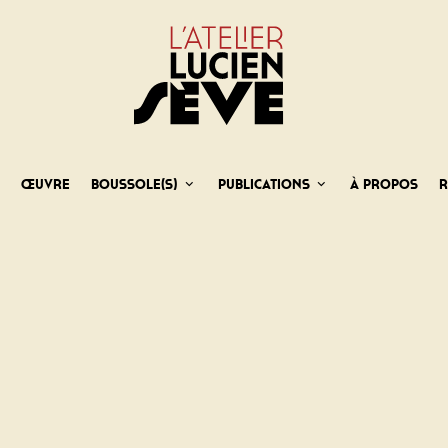
e
Œuvre
Boussole(s)
Publications
À propos
R