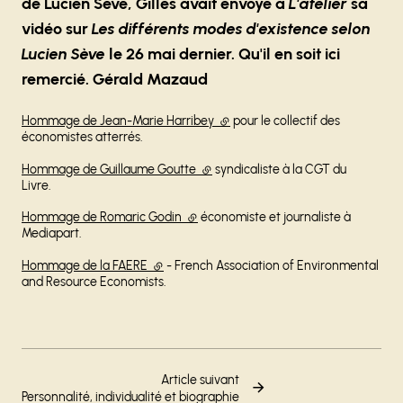
de Lucien Sève, Gilles avait envoyé à
L'atelier
sa
vidéo sur
Les différents modes d'existence selon
Lucien Sève
le 26 mai dernier. Qu'il en soit ici
remercié. Gérald Mazaud
Hommage de Jean-Marie Harribey
(lien externe)
pour le collectif des
économistes atterrés.
Hommage de Guillaume Goutte
(lien externe)
syndicaliste à la CGT du
Livre.
Hommage de Romaric Godin
(lien externe)
économiste et journaliste à
Mediapart.
Hommage de la FAERE
(lien externe)
- French Association of Environmental
and Resource Economists.
Article suivant
Personnalité, individualité et biographie